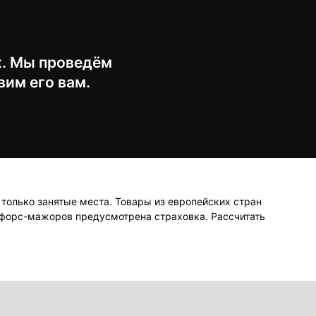
х. Мы проведём
вим его вам.
 только занятые места. Товары из европейских стран
й форс-мажоров предусмотрена страховка. Рассчитать